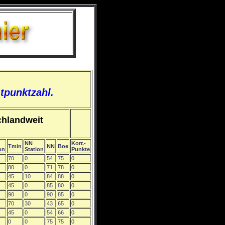
tpunktzahl.
hlandweit
NN
Korr.-
Tmin
NN
Boe
on
Station
Punkte
70
0
54
75
0
80
0
71
78
0
45
10
84
88
0
45
0
85
80
0
90
0
90
85
0
70
30
43
65
0
45
0
54
66
0
0
0
75
75
0