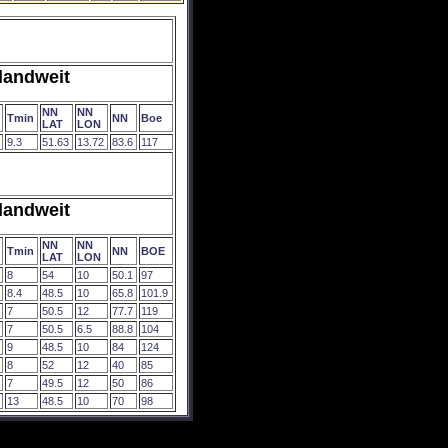
landweit
NN
NN
Tmin
NN
Boe
LAT
LON
9.3
51.63
13.72
83.6
117
landweit
NN
NN
Tmin
NN
BOE
LAT
LON
8
54
10
50.1
97
8.4
48.5
10
65.8
101.9
7
50.5
12
77.7
119
7
50.5
6.5
88.8
104
9
48.5
10
84
124
8
52
12
40
85
7
49.5
12
50
86
13
48.5
10
70
98