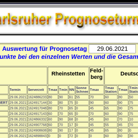
Auswertung für Prognosetag
Punkte bei den einzelnen Werten und die Gesam
Feld-
Rheinstetten
Deutsc
berg
Sonne
Tmax
Tmin
Termin
Serverzeit
Tmax
Tmin
NN
Tmax
Tmax
Schnee
Station
Stati
29.06.2021
1624886233
80
90
61
55
70
60
80
50
WERT
29.06.2021
1624917144
30
80
75
0
90
60
90
75
29.06.2021
1624917048
80
70
65
0
45
65
90
75
29.06.2021
1624917143
60
70
65
0
70
60
90
75
29.06.2021
1624866332
60
90
68
0
45
60
70
10
29.06.2021
1624907768
60
70
17
0
45
55
45
70
29.06.2021
1624908608
80
90
17
0
45
65
80
0
29.06.2021
1624898843
0
0
72
0
0
60
60
30