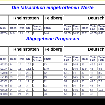
Die tatsächlich eingetroffenen Werte
Rheinstetten
Feldberg
Deutsch
Sonne
Tmax
Tmax
Tmin
Tmin
rzeit
Tmax
Tmin
NN
Tmax
Tmax
Schnee
LAT
LON
LAT
LON
051704
24.9
14.4
16
1
14.4
52.55
14.55
31.7
48.05
8.46
Abgegebene Prognosen
Rheinstetten
Feldberg
Deutsch
Sonne
Tmax
Tmax
Tmin
Tmin
rzeit
Tmax
Tmin
NN
Tmax
Tmax
Schnee
LAT
LON
LAT
LON
886233
24
14
10.8
1
13
52
14.5
31
48.5
9.5
917144
22
15
13.3
0
13.9
52
14.5
31.9
48
8.5
917048
24
13
22.2
0
12
52.5
14
32
48
8.5
917143
23
13
22.2
0
13
52
14.5
32
48
8.5
866332
23
14
12
0
12
52
14.5
33
49.5
7.5
907768
23
13
3
0
12
52
14
34
48
9
908608
24
14
3
0
12
53
14.5
31
54
12.5
898843
13
24
20
0
23
53
14
30
48.5
10