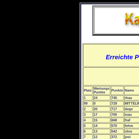
Erreichte 
Wertungs
Platz
Punkte
Name
Punkte
1
24
745
rhau
99
0
729
MITTEL
2
20
717
dege
3
17
700
tsau
4
15
668
fraf
5
14
570
fehm
6
13
542
cbru
7
12
372
jvoi