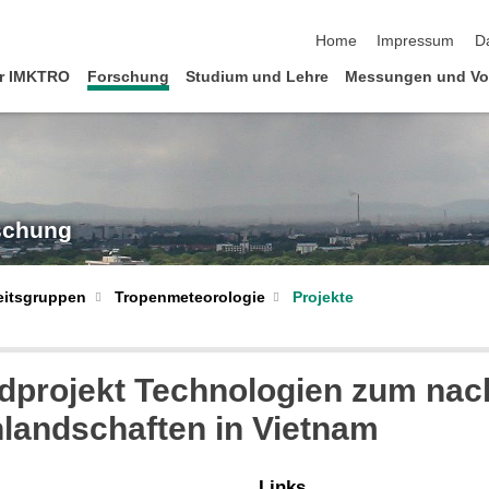
Navigation überspringen
Home
Impressum
D
r IMKTRO
Forschung
Studium und Lehre
Messungen und Vo
rschung
Tropenmeteorologie
Projekte
eitsgruppen
rojekt Technologien zum nach
landschaften in Vietnam
Links