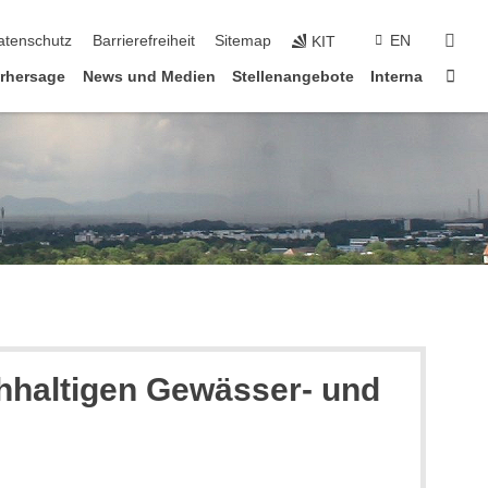
suc
atenschutz
Barrierefreiheit
Sitemap
EN
KIT
Star
rhersage
News und Medien
Stellenangebote
Interna
haltigen Gewässer- und