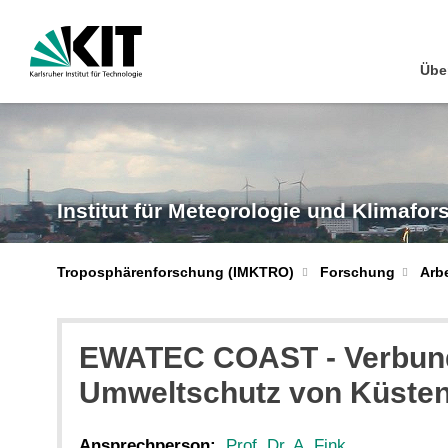
Übe
Institut für Meteorologie und Klimafo
Troposphärenforschung (IMKTRO)
Forschung
Arb
EWATEC COAST - Verbundp
Umweltschutz von Küsten
Ansprechperson:
Prof. Dr. A. Fink