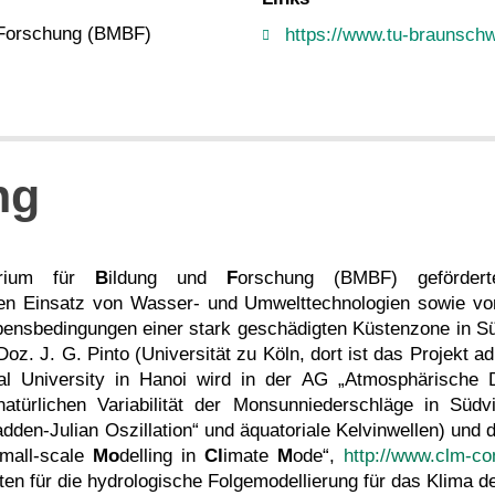
 Forschung (BMBF)
https://www.tu-braunsch
ng
terium für
B
ildung und
F
orschung (BMBF) gefördertes
en Einsatz von Wasser- und Umwelttechnologien sowie von
ebensbedingungen einer stark geschädigten Küstenzone in
z. J. G. Pinto (Universität zu Köln, dort ist das Projekt ad
al University in Hanoi wird in der AG „Atmosphärische
rlichen Variabilität der Monsunniederschläge in Südvi
dden-Julian Oszillation“ und äquatoriale Kelvinwellen) und 
mall-scale
Mo
delling in
Cl
imate
M
ode“,
http://www.clm-c
en für die hydrologische Folgemodellierung für das Klima de