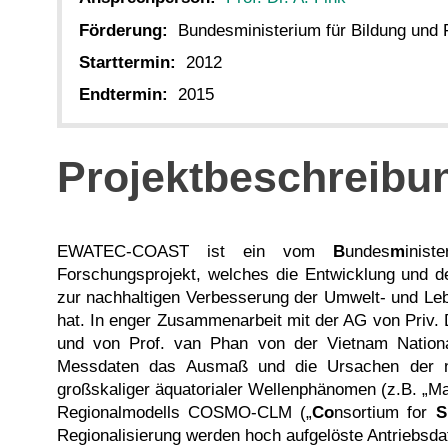
Förderung:
Bundesministerium für Bildung und
Starttermin:
2012
Endtermin:
2015
Projektbeschreibu
EWATEC-COAST ist ein vom
B
undes
m
inis
Forschungsprojekt, welches die Entwicklung und d
zur nachhaltigen Verbesserung der Umwelt- und L
hat. In enger Zusammenarbeit mit der AG von Priv. Do
und von Prof. van Phan von der Vietnam Nation
Messdaten das Ausmaß und die Ursachen der natü
großskaliger äquatorialer Wellenphänomen (z.B. „Ma
Regionalmodells COSMO-CLM („
Co
nsortium for
S
Regionalisierung werden hoch aufgelöste Antriebsdat