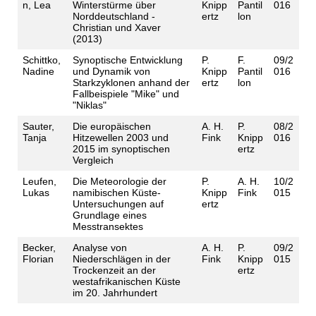
n, Lea
Winterstürme über
Knipp
Pantil
016
Norddeutschland -
ertz
lon
Christian und Xaver
(2013)
Schittko,
Synoptische Entwicklung
P.
F.
09/2
Nadine
und Dynamik von
Knipp
Pantil
016
Starkzyklonen anhand der
ertz
lon
Fallbeispiele "Mike" und
"Niklas"
Sauter,
Die europäischen
A. H.
P.
08/2
Tanja
Hitzewellen 2003 und
Fink
Knipp
016
2015 im synoptischen
ertz
Vergleich
Leufen,
Die Meteorologie der
P.
A. H.
10/2
Lukas
namibischen Küste-
Knipp
Fink
015
Untersuchungen auf
ertz
Grundlage eines
Messtransektes
Becker,
Analyse von
A. H.
P.
09/2
Florian
Niederschlägen in der
Fink
Knipp
015
Trockenzeit an der
ertz
westafrikanischen Küste
im 20. Jahrhundert