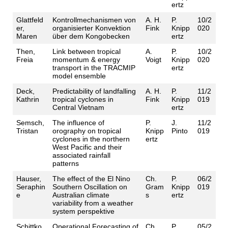
ertz
Glattfeld
Kontrollmechanismen von
A. H.
P.
10/2
er,
organisierter Konvektion
Fink
Knipp
020
Maren
über dem Kongobecken
ertz
Then,
Link between tropical
A.
P.
10/2
Freia
momentum & energy
Voigt
Knipp
020
transport in the TRACMIP
ertz
model ensemble
Deck,
Predictability of landfalling
A. H.
P.
11/2
Kathrin
tropical cyclones in
Fink
Knipp
019
Central Vietnam
ertz
Semsch,
The influence of
P.
J.
11/2
Tristan
orography on tropical
Knipp
Pinto
019
cyclones in the northern
ertz
West Pacific and their
associated rainfall
patterns
Hauser,
The effect of the El Nino
Ch.
P.
06/2
Seraphin
Southern Oscillation on
Gram
Knipp
019
e
Australian climate
s
ertz
variability from a weather
system perspektive
Schittko,
Operational Forecasting of
Ch.
P.
05/2