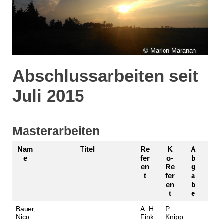
© Marlon Maranan
Abschlussarbeiten seit
Juli 2015
Masterarbeiten
Nam
Titel
Re
K
A
e
fer
o-
b
en
Re
g
t
fer
a
en
b
t
e
Bauer,
A. H.
P.
Nico
Fink
Knipp