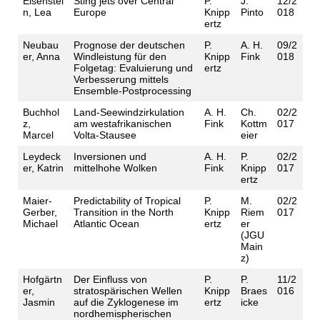
Eisenstei
Sting jets over Central
P.
J.
12/2
n, Lea
Europe
Knipp
Pinto
018
ertz
Neubau
Prognose der deutschen
P.
A. H.
09/2
er, Anna
Windleistung für den
Knipp
Fink
018
Folgetag: Evaluierung und
ertz
Verbesserung mittels
Ensemble-Postprocessing
Buchhol
Land-Seewindzirkulation
A. H.
Ch.
02/2
z,
am westafrikanischen
Fink
Kottm
017
Marcel
Volta-Stausee
eier
Leydeck
Inversionen und
A. H.
P.
02/2
er, Katrin
mittelhohe Wolken
Fink
Knipp
017
ertz
Maier-
Predictability of Tropical
P.
M.
02/2
Gerber,
Transition in the North
Knipp
Riem
017
Michael
Atlantic Ocean
ertz
er
(JGU
Main
z)
Hofgärtn
Der Einfluss von
P.
P.
11/2
er,
stratospärischen Wellen
Knipp
Braes
016
Jasmin
auf die Zyklogenese im
ertz
icke
nordhemispherischen