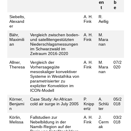
en
b
t
e
Siebelts,
A. H.
R.
Alexand
Fink
Aellig
er
Bähr,
Vergleich zwischen boden-
A. H.
M.
Maximili
und satellitengestützten
Fink
Mara
an
Niederschlagsmessungen
nan
im Schwarzwald im
Zeitraum 2016-2020
Allner,
Vergleich der
A. H.
M.
07/2
Theresa
Vorhersagegüte
Fink
Mara
020
mesoskaliger konvektiver
nan
Systeme in Westafrika von
parametrisierter zu
expliziter Konvektion im
ICON-Modell
Körner,
Case Study: An African
P.
A.
05/2
Benjami
cold air surge in July 2005
Knipp
Schlü
018
n
ertz
ter
Körlin,
Fallstudien zur
A. H.
J.
03/2
Melissa
Nebelbildung in der
Fink
Cerm
018
Namib-Region auf der
ak