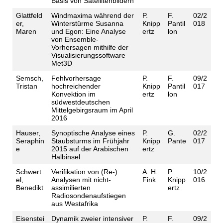
Basis von Satellitenbildern
Glattfeld
Windmaxima während der
P.
F.
02/2
er,
Winterstürme Susanna
Knipp
Pantil
018
Maren
und Egon: Eine Analyse
ertz
lon
von Ensemble-
Vorhersagen mithilfe der
Visualisierungssoftware
Met3D
Semsch,
Fehlvorhersage
P.
F.
09/2
Tristan
hochreichender
Knipp
Pantil
017
Konvektion im
ertz
lon
südwestdeutschen
Mittelgebirgsraum im April
2016
Hauser,
Synoptische Analyse eines
P.
G.
02/2
Seraphin
Staubsturms im Frühjahr
Knipp
Pante
017
e
2015 auf der Arabischen
ertz
Halbinsel
Schwert
Verifikation von (Re-)
A. H.
P.
10/2
el,
Analysen mit nicht-
Fink
Knipp
016
Benedikt
assimilierten
ertz
Radiosondenaufstiegen
aus Westafrika
Eisenstei
Dynamik zweier intensiver
P.
F.
09/2