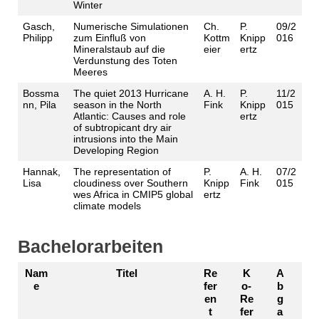
Winter
Gasch,
Numerische Simulationen
Ch.
P.
09/2
Philipp
zum Einfluß von
Kottm
Knipp
016
Mineralstaub auf die
eier
ertz
Verdunstung des Toten
Meeres
Bossma
The quiet 2013 Hurricane
A. H.
P.
11/2
nn, Pila
season in the North
Fink
Knipp
015
Atlantic: Causes and role
ertz
of subtropicant dry air
intrusions into the Main
Developing Region
Hannak,
The representation of
P.
A. H.
07/2
Lisa
cloudiness over Southern
Knipp
Fink
015
wes Africa in CMIP5 global
ertz
climate models
Bachelorarbeiten
Nam
Titel
Re
K
A
e
fer
o-
b
en
Re
g
t
fer
a