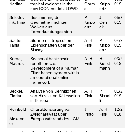
Nadine
tropical cyclones in the
Gram
Knipp
019
new ICON model at DWD
s
ertz
Solodov
Bestimmung der
P.
J.
05/2
nik, Irina
Geometrie niedriger
Knipp
Cerm
019
Wolken aus
ertz
ak
Fernerkundungsdaten
Sauter,
Stürme mit tropischen
A. H.
P.
04/2
Tanja
Eigenschaften über der
Fink
Knipp
019
Biscaya
ertz
Borne,
Seasonal basic scale
A. H.
H.
03/2
Maurus
runoff forecast:
Fink
Kunst
019
Development of a Kalman
mann
Filter based sysrem within
an operational online
framework
Becker,
Analyse von Definitionen
A. H.
P.
01/2
Florian
von Hitze- und Kältewellen
Fink
Bissol
019
in Europa
li
Reinbold
Charakterisierung von
J.
A. H.
12/2
,
Zyklonaktivität über
Pinto
Fink
018
Alexand
Europa während des LGM
er