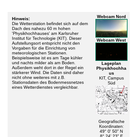
Webcam Nord
Hinweis:
Die Wetterstation befindet sich auf dem
Dach des nahezu 60 m hohen
'Physikhochhauses' am Karlsruher
Institut für Technologie (KIT). Dieser
Webcam West
Aufstellungsort entspricht nicht den
Vorgaben für die Einrichtung von
meteorologischen Stationen.
Beispielsweise ist es am Tage kühler
und nachts milder als am Boden.
Lageplan
Außerdem weht dort in der Regel ein
Physikhochha
stärkerer Wind. Die Daten sind daher
us
nicht ohne weiteres mit z.B.
KIT, Campus
Stationsdaten des Bodenmessnetzes
Süd
eines Wetterdienstes vergleichbar.
Geografische
Koordinaten:
49° 0' 50" N
8° 24' 23" E