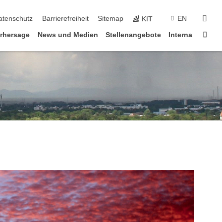
suc
atenschutz
Barrierefreiheit
Sitemap
EN
KIT
Star
rhersage
News und Medien
Stellenangebote
Interna