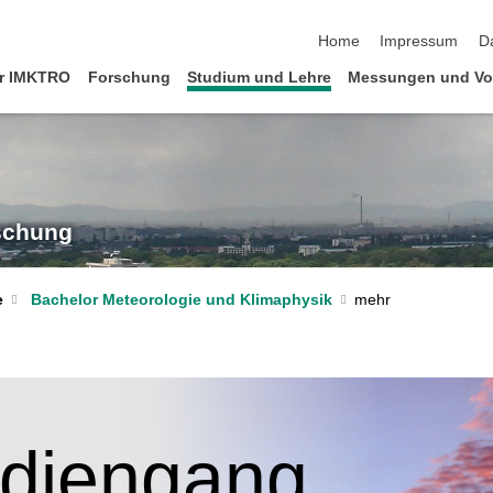
Navigation überspringen
Home
Impressum
D
r IMKTRO
Forschung
Studium und Lehre
Messungen und Vo
rschung
e
Bachelor Meteorologie und Klimaphysik
udiengang