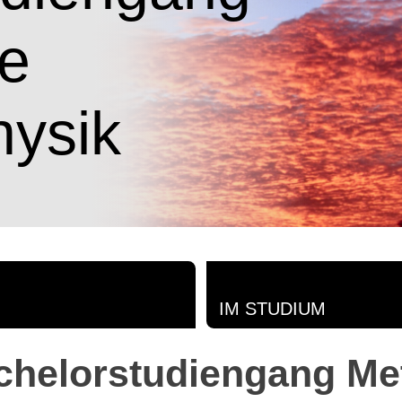
ie
hysik
IM STUDIUM
helorstudiengang Me