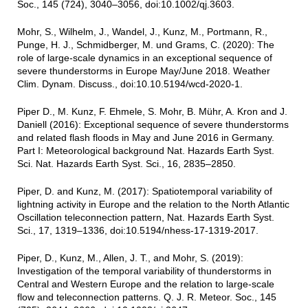
Soc., 145 (724), 3040–3056, doi:10.1002/qj.3603.
Mohr, S., Wilhelm, J., Wandel, J., Kunz, M., Portmann, R.,
Punge, H. J., Schmidberger, M. und Grams, C. (2020): The
role of large-scale dynamics in an exceptional sequence of
severe thunderstorms in Europe May/June 2018. Weather
Clim. Dynam. Discuss., doi:10.10.5194/wcd-2020-1.
Piper D., M. Kunz, F. Ehmele, S. Mohr, B. Mühr, A. Kron and J.
Daniell (2016): Exceptional sequence of severe thunderstorms
and related flash floods in May and June 2016 in Germany.
Part I: Meteorological background Nat. Hazards Earth Syst.
Sci. Nat. Hazards Earth Syst. Sci., 16, 2835–2850.
Piper, D. and Kunz, M. (2017): Spatiotemporal variability of
lightning activity in Europe and the relation to the North Atlantic
Oscillation teleconnection pattern, Nat. Hazards Earth Syst.
Sci., 17, 1319–1336, doi:10.5194/nhess-17-1319-2017.
Piper, D., Kunz, M., Allen, J. T., and Mohr, S. (2019):
Investigation of the temporal variability of thunderstorms in
Central and Western Europe and the relation to large-scale
flow and teleconnection patterns. Q. J. R. Meteor. Soc., 145