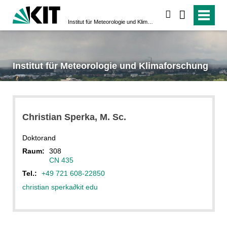
suchen
Institut für Meteorologie und Klimaforschung
Institut für Meteorologie und Klimaforschung
Christian
Sperka
, M. Sc.
Doktorand
Raum:
308
CN 435
Tel.:
+49 721 608-22850
christian sperka
∂
kit edu