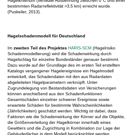
Hagelkriterium (vertikale Ausdehnung zwischen 0°C und einer
bestimmten Radarreflektivität >3,5 km) erreicht wurde.
(Puskeiler, 2013).
Hagelschadenmodell für Deutschland
Im
zweiten Teil des Projektes
HARIS-SCM
(Hagelrisiko
Schadenmodellierung) wird die Schadenwirkung durch
Hagelschlag für einzelne Bundesländer genauer bestimmt.
Dazu wurde auf der Grundlage des im ersten Teil erstellten
Katalogs vergangener Hagelereignisse ein Hagelmodell
entwickelt, das Schadendaten mit den aus Radardaten
abgeleiteten Hagelparametern verknüpft. Unter
Zugrundelegung von Bestandsdaten von Versicherungen
können anschießend aus den Schadenfunktionen
Gesamtschäden einzelner schwerer Ereignisse sowie
erwartete Schäden für bestimmte Wahrscheinlichkeiten
(Jährlichkeiten) geschätzt werden. Wichtig ist dabei, dass
Faktoren wie die Schadenwirkung der Körner auf die Objekte,
die Größenverteilung der Hagelkörner innerhalb eines
Gewitters und die Zugrichtung in Kombination zur Lage der
Gebäudedächer in dem Modell berücksichtigt werden.