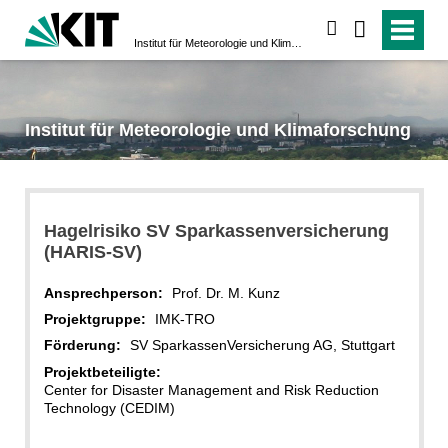
suchen
Institut für Meteorologie und Klimaforschung
Institut für Meteorologie und Klimaforschung
Hagelrisiko SV Sparkassenversicherung
(HARIS-SV)
Ansprechperson:
Prof. Dr. M. Kunz
Projektgruppe:
IMK-TRO
Förderung:
SV SparkassenVersicherung AG, Stuttgart
Projektbeteiligte:
Center for Disaster Management and Risk Reduction
Technology (CEDIM)