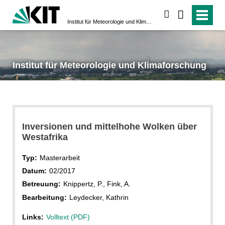
suchen
Institut für Meteorologie und Klimaforschung
Institut für Meteorologie und Klimaforschung
Inversionen und mittelhohe Wolken über
Westafrika
Typ:
Masterarbeit
Datum:
02/2017
Betreuung:
Knippertz, P., Fink, A.
Bearbeitung:
Leydecker, Kathrin
Links:
Volltext (PDF)