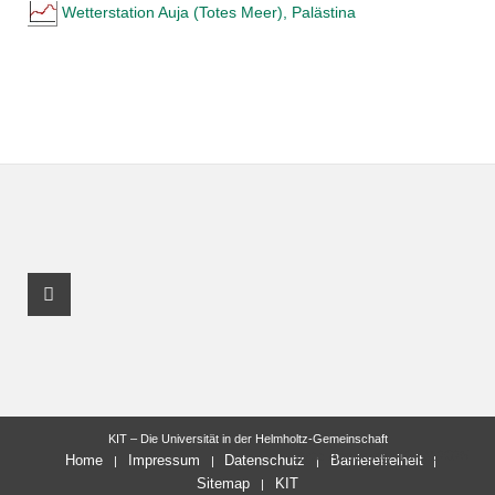
Wetterstation Auja (Totes Meer), Palästina
Facebook Profil
KIT – Die Universität in der Helmholtz-Gemeinschaft
letzte Änderung: 10.09.2025
Home
Impressum
Datenschutz
Barrierefreiheit
Sitemap
KIT