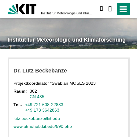
suchen
Institut für Meteorologie und Klimaforschung
Institut für Meteorologie und Klimaforschung
Dr.
Lutz
Beckebanze
Projektkoordinator "Swabian MOSES 2023"
Raum:
302
CN 435
Tel.:
+49 721 608-22833
+49 173 3642863
lutz beckebanze
∂
kit edu
www.atmohub.kit.edu/590.php