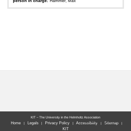
person in charge:
Hammer, Max
KIT – The University in the Helmholtz Association
last change: 2009-09-02
Home
Legals
Privacy Policy
Accessibility
Sitemap
KIT