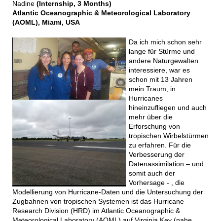
Nadine
(Internship
, 3 Months)
Atlantic Oceanographic & Meteorological Laboratory
(AOML), Miami, USA
Da ich mich schon sehr
lange für Stürme und
andere Naturgewalten
interessiere, war es
schon mit 13 Jahren
mein Traum, in
Hurricanes
hineinzufliegen und auch
mehr über die
Erforschung von
tropischen Wirbelstürmen
zu erfahren. Für die
Verbesserung der
Datenassimilation – und
somit auch der
Vorhersage - , die
Modellierung von Hurricane-Daten und die Untersuchung der
Zugbahnen von tropischen Systemen ist das Hurricane
Research Division (HRD) im Atlantic Oceanographic &
Meteorological Laboratory (AOML) auf Virginia Key (nahe