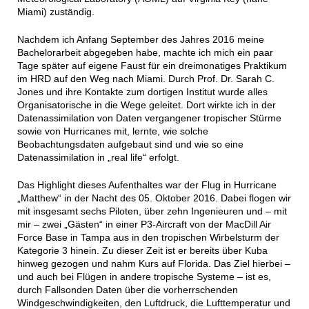
Miami) zuständig.
Nachdem ich Anfang September des Jahres 2016 meine
Bachelorarbeit abgegeben habe, machte ich mich ein paar
Tage später auf eigene Faust für ein dreimonatiges Praktikum
im HRD auf den Weg nach Miami. Durch Prof. Dr. Sarah C.
Jones und ihre Kontakte zum dortigen Institut wurde alles
Organisatorische in die Wege geleitet. Dort wirkte ich in der
Datenassimilation von Daten vergangener tropischer Stürme
sowie von Hurricanes mit, lernte, wie solche
Beobachtungsdaten aufgebaut sind und wie so eine
Datenassimilation in „real life“ erfolgt.
Das Highlight dieses Aufenthaltes war der Flug in Hurricane
„Matthew“ in der Nacht des 05. Oktober 2016. Dabei flogen wir
mit insgesamt sechs Piloten, über zehn Ingenieuren und – mit
mir – zwei „Gästen“ in einer P3-Aircraft von der MacDill Air
Force Base in Tampa aus in den tropischen Wirbelsturm der
Kategorie 3 hinein. Zu dieser Zeit ist er bereits über Kuba
hinweg gezogen und nahm Kurs auf Florida. Das Ziel hierbei –
und auch bei Flügen in andere tropische Systeme – ist es,
durch Fallsonden Daten über die vorherrschenden
Windgeschwindigkeiten, den Luftdruck, die Lufttemperatur und