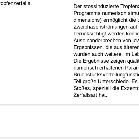
opfenzerfalls.
Der stossinduzierte Tropfenz
Programms numerisch simuli
dimensions) ermöglicht die 
Zweiphasenströmungen auf a
berücksichtigt werden könn
Auseinanderbrechen von jew
Ergebnissen, die aus älter
wurden auch weitere, im Lab
Die Ergebnisse zeigen qual
numerisch erhaltenen Param
Bruchstücksverteilungfunkt
Teil große Unterschiede. Es 
Stoßes, speziell die Exzentri
Zerfallsart hat.