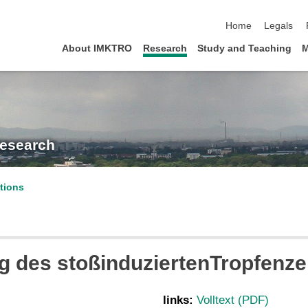
skip navigation
Home
Legals
About IMKTRO
Research
Study and Teaching
M
Research
tions
des stoßinduziertenTropfenzer
links:
Volltext (PDF)