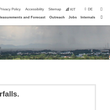
sear
Privacy Policy
Accessibility
Sitemap
DE
KIT
Sta
easurements and Forecast
Outreach
Jobs
Internals
falls.